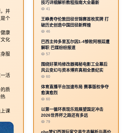
技巧详细解析教程指南大全最新
41
源，并
仅是个
王峥勇夺伦敦田径世锦赛首枚奖牌 打
破历史创造中国田径新辉煌
46
为健康
育文化
巴西主帅多里瓦尔因1-4惨败阿根廷遭
解职 巴媒纷纷报道
健身服
57
围绕好莱坞修改器揭秘电影工业幕后
风云变幻与资本博弈真相全景纪实
这一活
60
体育直播平台加速布局 赛事版权争夺
务的质
愈演愈烈
的热
60
以第一循环表现乐观展望国足冲击
线上课
2026世界杯之路还有多远
79
cbg梦幻西游玩家交易生态解析与高价