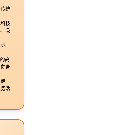
于传统
代科技
化，吸
进步。
新的高
民健身
理健
服务活