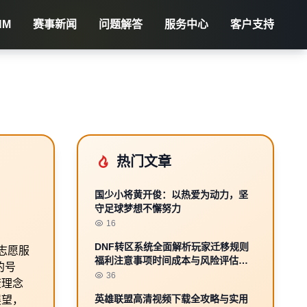
NM
赛事新闻
问题解答
服务中心
客户支持
热门文章
国少小将黄开俊：以热爱为动力，坚
守足球梦想不懈努力
16
DNF转区系统全面解析玩家迁移规则
志愿服
福利注意事项时间成本与风险评估攻
的号
略
36
康理念
英雄联盟高清视频下载全攻略与实用
展望，