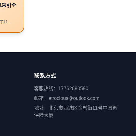
风采引全
1...
联系方式
客服热线：17762880590
邮箱：atrocious@outlook.com
地址：北京市西城区金融街11号中国再
保险大厦