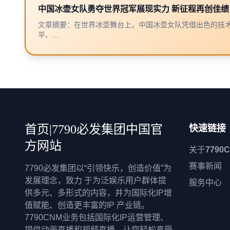
中国冰壶女队勇夺世界冠军展现实力 新征程再创佳绩
文章摘要：在世界冰壶舞台上，中国冰壶女队凭借出色的技
平、...
首页|7790必发集团中国官
快速链接
方网站
关于
7790
赛事新闻
7790必发集团以“引领快乐，创造价值”为
发展理念，致力 于为泛娱乐用户群体提
服务中心
供多元、多形式的内容，并为国际化IP增
值赋能、创造更丰富的IP 产业链。
7790CNM业务包括国际化IP运营管理、
提供动画直播和视频直播，让您轻松享受