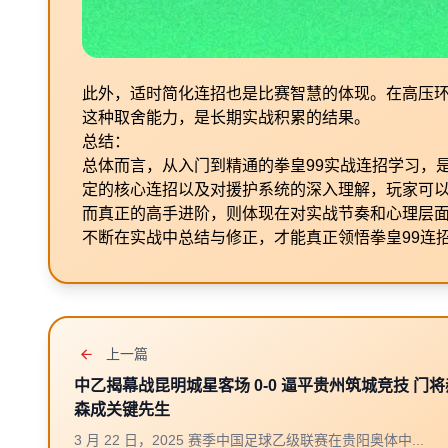
此外，适时简化连招也是比赛智慧的体现。在高压
这种取舍能力，是长期实战积累的结果。
总结：
总体而言，从入门到精通的拳皇99实战连招学习，是
定的核心连招以及对援护系统的深入理解，玩家可
而真正的高手进阶，则体现在对实战节奏和心理层
不断在实战中总结与修正，才能真正领悟拳皇99连
上一篇
中乙揭幕战昆明城星客场 0-0 逼平贵州筑城竞技 门
森成关键先生
3 月 22 日，2025 赛季中国足球乙级联赛在贵阳奥体中...