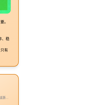
重要。
作、稳
。只有
浙...