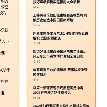
清晰的
技巧详细解析教程指南大全最新
还能理
45
玩家，
王峥勇夺伦敦田径世锦赛首枚奖牌 打
破历史创造中国田径新辉煌
52
必杀技
巴西主帅多里瓦尔因1-4惨败阿根廷遭
解职 巴媒纷纷报道
插入下
61
围绕好莱坞修改器揭秘电影工业幕后
长连
风云变幻与资本博弈真相全景纪实
62
体育直播平台加速布局 赛事版权争夺
成功率
愈演愈烈
64
连招方
以第一循环表现乐观展望国足冲击
2026世界杯之路还有多远
护连
81
cbg梦幻西游玩家交易生态解析与高价