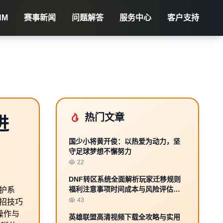
NM
赛事新闻
问题解答
服务中心
客户支持
热门文章
进
国少小将黄开俊：以热爱为动力，坚
守足球梦想不懈努力
22
DNF转区系统全面解析玩家迁移规则
福利注意事项时间成本与风险评估攻
援护系
略
43
招技巧
操作与
英雄联盟高清视频下载全攻略与实用