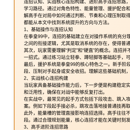
连招认知、实战核心连招构建、进阶高手连招思路
学习路径。通过对角色特性、能量管理、援护配合
解高手在对局中如何通过判断、节奏和心理压制取得
都能从本文中找到系统提升的方向与方法。
1、基础操作与连招认知
在拳皇99中，连招的基础建立在对操作系统的充分
之间的衔接逻辑，尤其是取消系统的存在，使得普
其次，玩家需要理解“判定”和“硬直”的概念。连招
一招式。通过练习站立轻拳、蹲轻脚等基础起手，
最后，援护系统是拳皇99的核心特色之一。新手阶
段、压制对手起身或安全收招。理解这些基础机制，是
2、实战核心连招构建
当玩家具备基础操作能力后，下一步便是构建稳定实
和泛用性，确保在对战中能够反复打出。
在实战中，最常见的起手方式包括下段攻击、跳入
案。例如下段起手接必杀，跳攻击落地接普通技再取
此外，能量槽的管理直接影响连招选择。高手往往
段。通过合理规划能量，核心连招才能在关键时刻
3、高手进阶连招思路