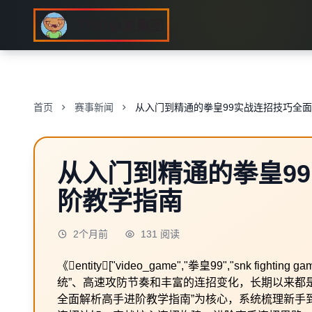
首页
赛事新闻
从入门到精通的拳皇99实战连招技巧全
从入门到精通的拳皇9
阶教学指南
2个月前
131 阅读
《entity["video_game","拳皇99","snk 
统”、高速攻防节奏和丰富的连招变化，长期以来都
全面解析高手进阶教学指南”为核心，系统梳理新手