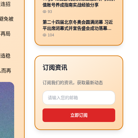
整连招
值账号养成指南实战经验分享
93
避免被
第二十四届北京冬奥会圆满闭幕 习近
平出席闭幕式并宣告盛会成功落幕共
不再局
襄冰雪荣耀
104
创造稳
订阅资讯
从而再
订阅我们的资讯，获取最新动态
立即订阅